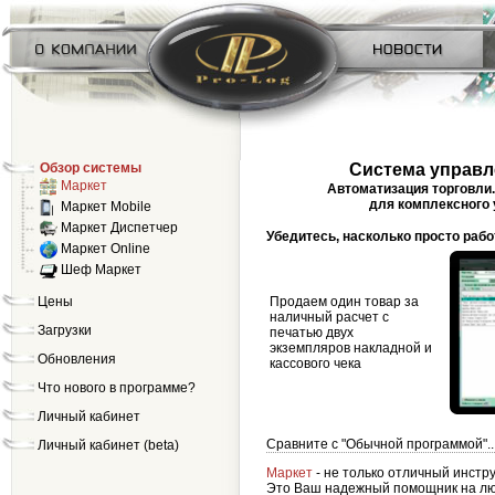
Обзор системы
Система управ
Маркет
Автоматизация торговли.
для комплексного у
Маркет Mobile
Маркет Диспетчер
Убедитесь, насколько просто рабо
Маркет Online
Шеф Маркет
Цены
Продаем один товар за
наличный расчет с
Загрузки
печатью двух
экземпляров накладной и
Обновления
кассового чека
Что нового в программе?
Личный кабинет
Сравните с "Обычной программой"..
Личный кабинет (beta)
Маркет
- не только отличный инстр
Это Ваш надежный помощник на люб