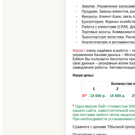
·
Закупки. Управление запасами
·
Продажи.
Заказы клиентов, р
·
Финансы.
Клиент-Банк, связь 
·
Бухгалтерия.
Журнал хозяйств
·
Работа с клиентами (CRM)
. Д
·
Торговые агенты.
Коммуникато
·
Транспортная логистика.
Распр
·
Аналитические и регламентны
Маркет
очень надёжен в работе – о
управления базами данных – Microso
Edition Вы получаете бесплатно пр
свои данные – резервные копии баз
замедления работы. Автоматизация
Наши цены:
Количество п
1
2
0!
*
- 10 000 р.
15 000 р.
2
*
Одна версия Лайт стоимостью 5000
нашего сайта, самостоятельной на
при поставке любого числа лицензи
При необходимости устанавливаетс
Сравните с ценами "Обычной програ
Подробнее о ценах